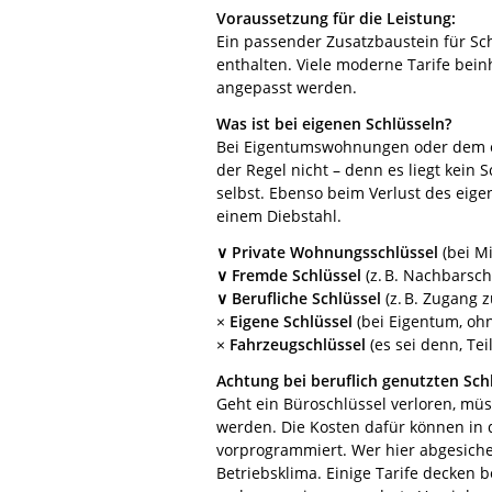
Voraussetzung für die Leistung:
Ein passender Zusatzbaustein für Schl
enthalten. Viele moderne Tarife beinh
angepasst werden.
Was ist bei eigenen Schlüsseln?
Bei Eigentumswohnungen oder dem eig
der Regel nicht – denn es liegt kein 
selbst. Ebenso beim Verlust des eige
einem Diebstahl.
∨
Private Wohnungsschlüssel
(bei 
∨
Fremde Schlüssel
(z. B. Nachbarsch
∨
Berufliche Schlüssel
(z. B. Zugang
×
Eigene Schlüssel
(bei Eigentum, ohn
×
Fahrzeugschlüssel
(es sei denn, Tei
Achtung bei beruflich genutzten Sch
Geht ein Büroschlüssel verloren, mü
werden. Die Kosten dafür können in 
vorprogrammiert. Wer hier abgesicher
Betriebsklima. Einige Tarife decken 