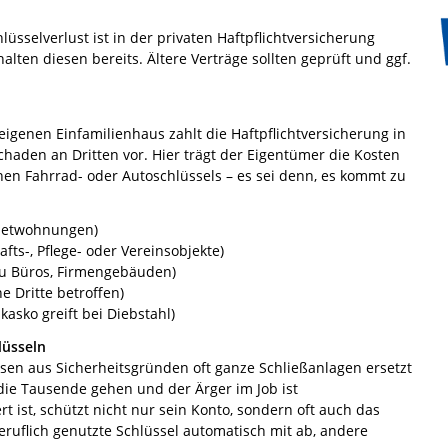
üsselverlust ist in der privaten Haftpflichtversicherung
alten diesen bereits. Ältere Verträge sollten geprüft und ggf.
enen Einfamilienhaus zahlt die Haftpflichtversicherung in
Schaden an Dritten vor. Hier trägt der Eigentümer die Kosten
nen Fahrrad- oder Autoschlüssels – es sei denn, es kommt zu
Mietwohnungen)
afts-, Pflege- oder Vereinsobjekte)
 zu Büros, Firmengebäuden)
e Dritte betroffen)
lkasko greift bei Diebstahl)
lüsseln
ssen aus Sicherheitsgründen oft ganze Schließanlagen ersetzt
die Tausende gehen und der Ärger im Job ist
t ist, schützt nicht nur sein Konto, sondern oft auch das
beruflich genutzte Schlüssel automatisch mit ab, andere