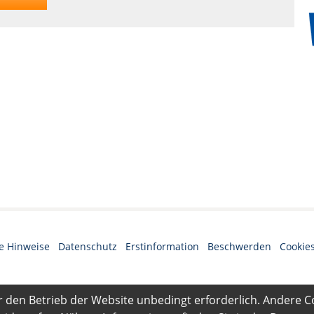
e Hinweise
·
Datenschutz
·
Erstinformation
·
Beschwerden
·
Cookie
r den Betrieb der Website unbedingt erforderlich. Andere C