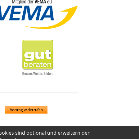
s
Vertrag widerrufen
ookies sind optional und erweitern den